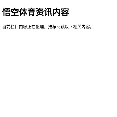
悟空体育资讯内容
当前栏目内容正在整理，推荐阅读以下相关内容。